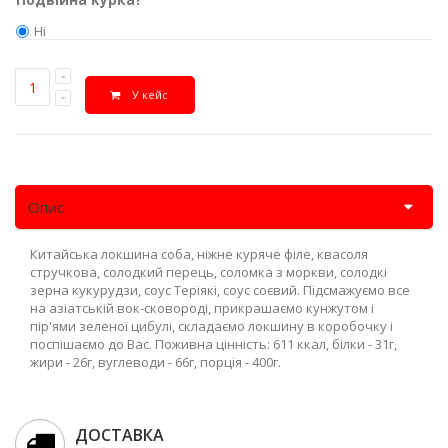
Ні
Так
+
70 грн
У кейс
Опис
Китайська локшина соба, ніжне куряче філе, квасоля
стручкова, солодкий перець, соломка з моркви, солодкі
зерна кукурудзи, соус Теріякі, соус соєвий. Підсмажуємо все
на азіатській вок-сковороді, прикрашаємо кунжутом і
пір'ями зеленої цибулі, складаємо локшину в коробочку і
поспішаємо до Вас. Поживна цінність: 611 ккал, білки - 31г,
жири - 26г, вуглеводи - 66г, порція - 400г.
ДОСТАВКА