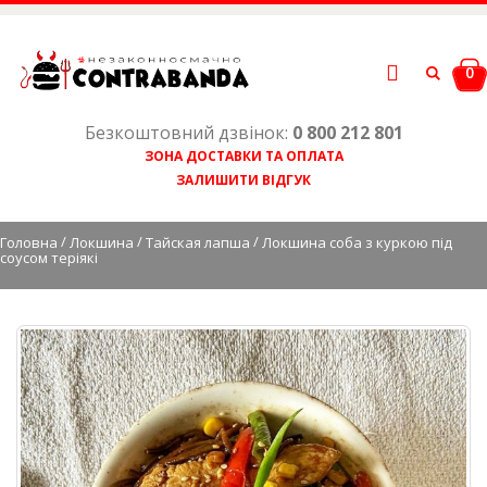
0
Безкоштовний дзвінок:
0 800 212 801
ЗОНА ДОСТАВКИ ТА ОПЛАТА
ЗАЛИШИТИ ВІДГУК
/
/
/
Головна
Локшина
Тайская лапша
Локшина соба з куркою під
соусом теріякі