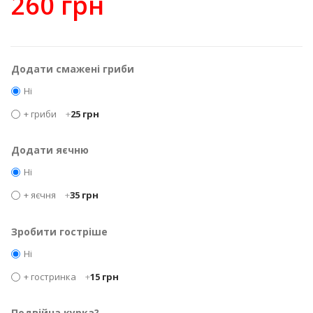
260 грн
Додати смажені гриби
Ні
+ гриби
+
25 грн
Додати яєчню
Ні
+ яєчня
+
35 грн
Зробити гостріше
Ні
+ гостринка
+
15 грн
Подвійна курка?