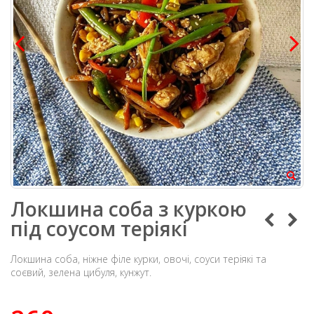
Локшина соба з куркою
під соусом теріякі
Локшина соба, ніжне філе курки, овочі, соуси теріякі та
соєвий, зелена цибуля, кунжут.