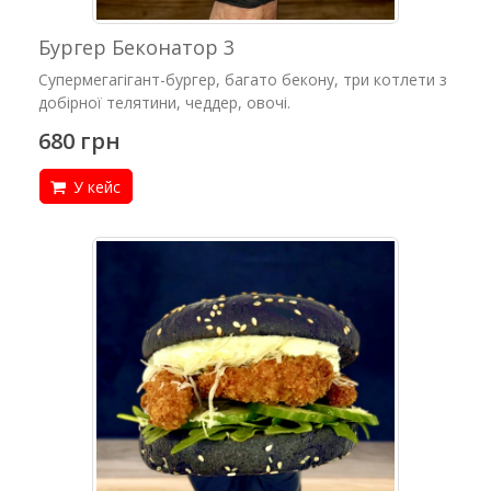
Бургер Беконатор 3
Супермегагігант-бургер, багато бекону, три котлети з
добірної телятини, чеддер, овочі.
680 грн
У кейс