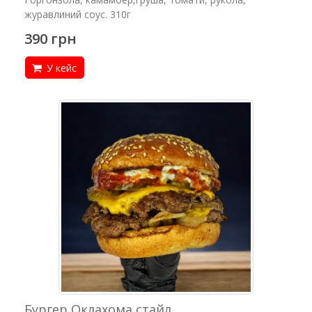
журавлиний соус. 310г
390 грн
У кейс
Бургер Оклахома стайл