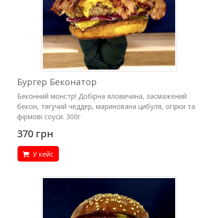
Бургер Беконатор
Беконний монстр! Добірна яловичина, засмажений
бекон, тягучий чеддер, маринована цибуля, огірки та
фірмові соуси. 300г
370 грн
У кейс