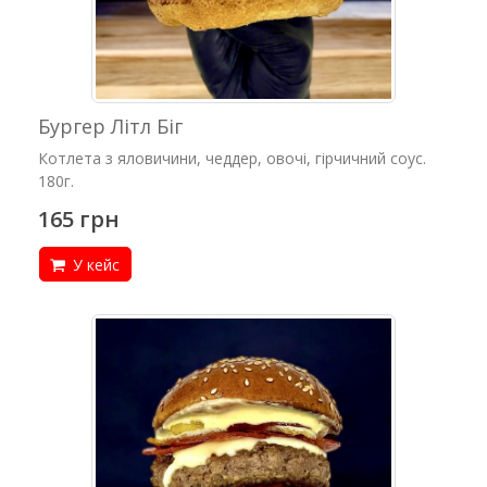
Бургер Літл Біг
Котлета з яловичини, чеддер, овочі, гірчичний соус.
180г.
165 грн
У кейс