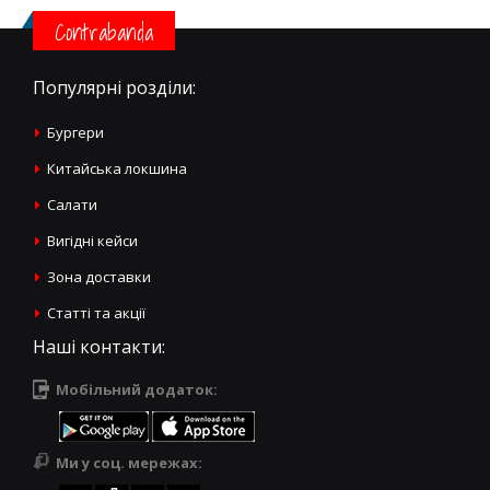
Contrabanda
Популярні розділи:
Бургери
Китайська локшина
Салати
Вигідні кейси
Зона доставки
Статті та акції
Наші контакти:
Мобільний додаток:
Ми у соц. мережах: