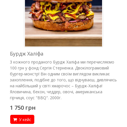
Бурдж Халіфа
З кожного проданого Бурдж Халіфа ми перечисляємо
100 грн у фонд Сергія Стерненка. Двокілограмовий
бургер-монстр! Він одним своїм виглядом викликає
захоплення, подібне до того, що відчуваєш, дивлячись
на найбільший у світі хмарочос – Бурдж-Халіфа!
Яловичина, бекон, чеддер, овочі, американська
гірчиця, соус "BBQ". 2000г.
1 750 грн
У кейс