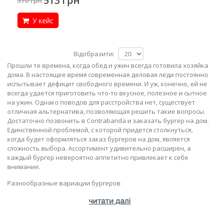
513 грн
570 грн
У кейс
Відобразити:
Прошли те времена, когда обед и ужин всегда готовила хозяйка
дома. В настоящее время современная деловая леди постоянно
испытывает дефицит свободного времени. И уж, конечно, ей не
всегда удается приготовить что-то вкусное, полезное и сытное
на ужин. Однако поводов для расстройства нет, существует
отличная альтернатива, позволяющая решить такие вопросы.
Достаточно позвонить в Contrabanda и заказать бургер на дом.
Единственной проблемой, с которой придется столкнуться,
когда будет оформляться заказ бургеров на дом, является
сложность выбора. Ассортимент удивительно расширен, а
каждый бургер невероятно аппетитно привлекает к себе
внимание.
Разнообразные вариации бургеров