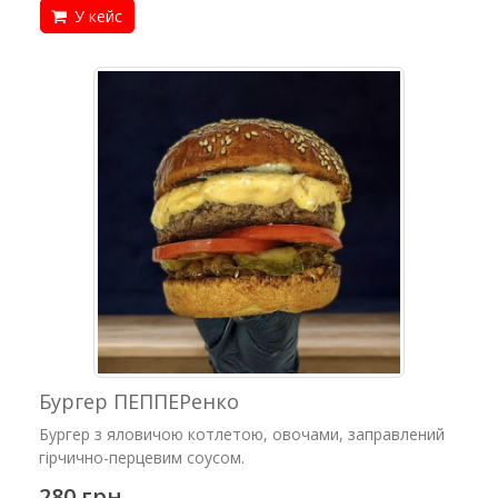
У кейс
Бургер ПЕППЕРенко
Бургер з яловичою котлетою, овочами, заправлений
гірчично-перцевим соусом.
280 грн