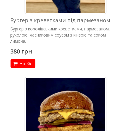
Бургер з креветками під пармезаном
Бургер з королівськими креветками, пармезаном,
руколою, часниковим соусом з кінзою та соком
лимона.
380 грн
У кейс