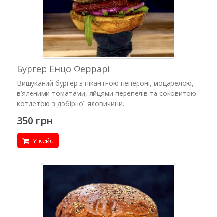
Бургер Енцо Феррарі
Вишуканий бургер з пікантною пепероні, моцарелою,
вʼяленими томатами, яйцями перепелів та соковитою
котлетою з добірної яловичини.
350 грн
У кейс