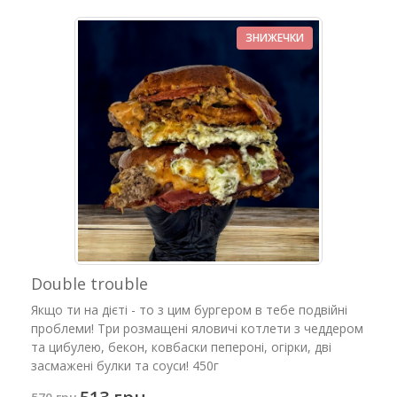
ЗНИЖЕЧКИ
Double trouble
Якщо ти на дієті - то з цим бургером в тебе подвійні
проблеми! Три розмащені яловичі котлети з чеддером
та цибулею, бекон, ковбаски пепероні, огірки, дві
засмажені булки та соуси! 450г