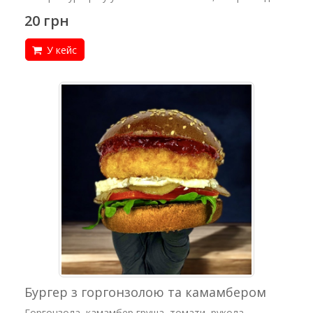
20 грн
У кейс
Бургер з горгонзолою та камамбером
Горгонзола, камамбер,груша, томати, рукола,