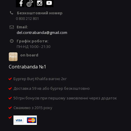
Безкоштовний номер
0 800 212 801
Email:
del.contrabanda@gmail.com
Графік роботи:
ПН-НД 10:00 - 21:30
on board
Contrabanda №1
Бургер Burj Khalifa вагою 2кг
Доставка 59 хв або бургер безкоштовно
50 грн бонусів при першому замовленні через додаток
Смажимо з 2015 року