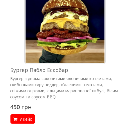
Бургер Пабло Ескобар
Бургер з двома соковитими яловичими котлетами,
скибочками сиру чеддер, вʼяленими томатами,
свіжими огірками, кільцями маринованої цибулі, білим
соусом та соусом BBQ.
450 грн
У кейс