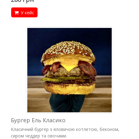
У кейс
Бургер Ель Класико
Класичний бургер з яловичою котлетою, беконом,
сиром чеддер та овочами.