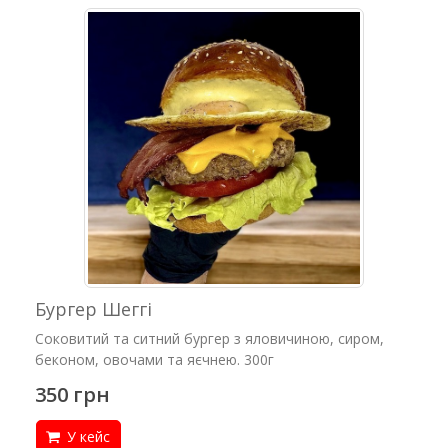
Бургер Шеггі
Соковитий та ситний бургер з яловичиною, сиром,
беконом, овочами та яєчнею. 300г
350 грн
У кейс