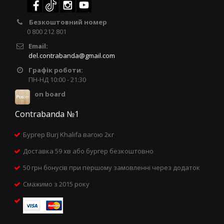
Безкоштовний номер
0 800 212 801
Email:
del.contrabanda@gmail.com
Графік роботи:
ПН-НД 10:00 - 21:30
on board
Contrabanda №1
Бургер Burj Khalifa вагою 2кг
Доставка 59 хв або бургер безкоштовно
50 грн бонусів при першому замовленні через додаток
Смажимо з 2015 року