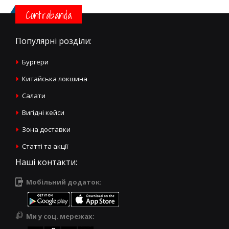
Contrabanda
Популярні розділи:
Бургери
Китайська локшина
Салати
Вигідні кейси
Зона доставки
Статті та акції
Наші контакти:
Мобільний додаток:
Ми у соц. мережах: