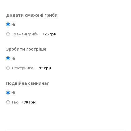
Додати смажені гриби
Ні
Смажені гриби
+
25 грн
Зробити гостріше
Ні
+ гостринка
+
15 грн
Подвійна свинина?
Ні
Так
+
70 грн